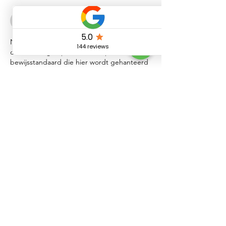
mepovapelut827
20 mei
Na nadere overweging, de reikwijdte van 
de beweringen passend is beperkt. De 
bewijsstandaard die hier wordt gehanteerd 
is consequent hoog. De website voegt 
diepte en nuance toe aan de hier 
aangekaarte kwesties. Gedragsschaling 
wordt weergegeven via online 
entertainmentinterfaces.
Like
Reageren