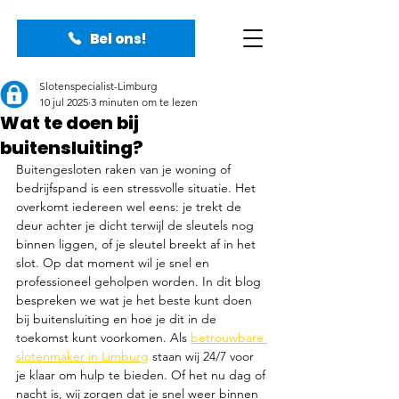
Bel ons!
Slotenspecialist-Limburg
10 jul 2025
3 minuten om te lezen
Wat te doen bij
buitensluiting?
Buitengesloten raken van je woning of 
bedrijfspand is een stressvolle situatie. Het 
overkomt iedereen wel eens: je trekt de 
deur achter je dicht terwijl de sleutels nog 
binnen liggen, of je sleutel breekt af in het 
slot. Op dat moment wil je snel en 
professioneel geholpen worden. In dit blog 
bespreken we wat je het beste kunt doen 
bij buitensluiting en hoe je dit in de 
toekomst kunt voorkomen. Als 
betrouwbare 
slotenmaker in Limburg
 staan wij 24/7 voor 
je klaar om hulp te bieden. Of het nu dag of 
nacht is, wij zorgen dat je snel weer binnen 