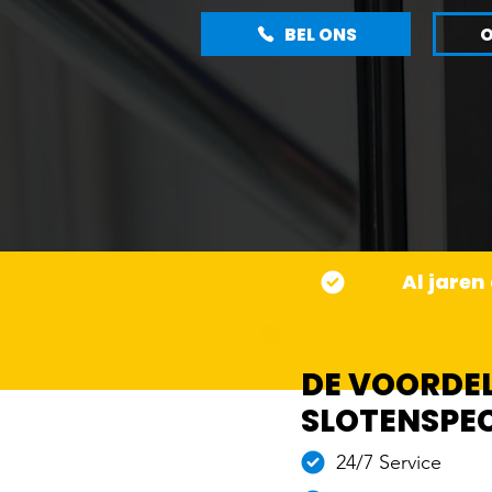
BEL ONS
O
Al jaren
DE VOORDE
SLOTENSPEC
24/7 Service