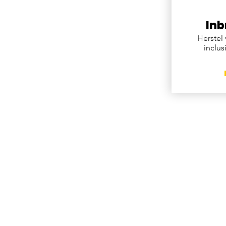
In
Herstel 
inclus