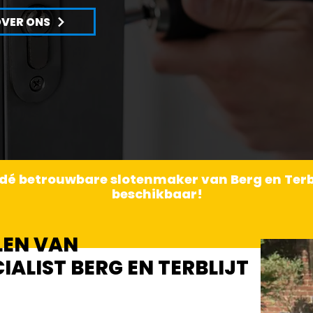
VER ONS
 dé betrouwbare slotenmaker van Berg en Terbl
beschikbaar!
LEN VAN
IALIST BERG EN TERBLIJT