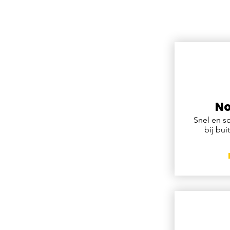
No
Snel en s
bij bui