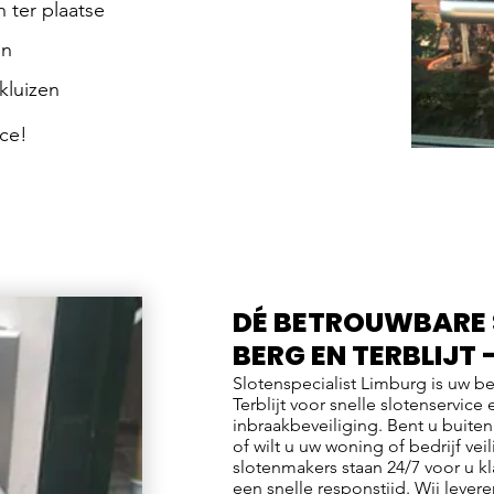
 ter plaatse
en
kluizen
ce!
DÉ BETROUWBARE
BERG EN TERBLIJT 
Slotenspecialist Limburg is uw b
Terblijt voor snelle slotenservice
inbraakbeveiliging. Bent u buite
of wilt u uw woning of bedrijf ve
slotenmakers staan 24/7 voor u kl
een snelle responstijd. Wij levere