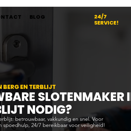
24/7
ONTACT
BLOG
SERVICE!
 BERG EN TERBLIJT
WBARE SLOTENMAKER 
BLIJT NODIG?
erblijt: betrouwbaar, vakkundig en snel. Voor
n spoedhulp, 24/7 bereikbaar voor veiligheid!