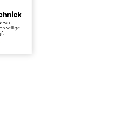
chniek
e van
en veilige
f.