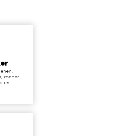
er
penen,
n, zonder
sten.